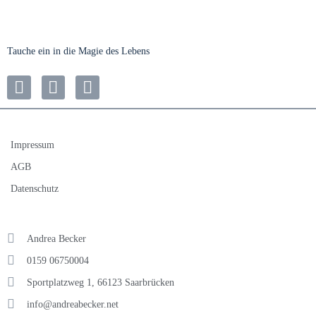
e
S
n
u
-
Tauche ein in die Magie des Lebens
N
c
a
h
v
e
i
g
u
Impressum
a
AGB
n
t
Datenschutz
d
i
o
A
Andrea Becker
n
n
0159 06750004
s
Sportplatzweg 1, 66123 Saarbrücken
i
info@andreabecker.net