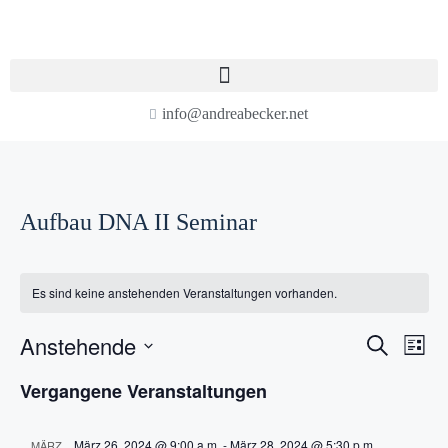
info@andreabecker.net
Aufbau DNA II Seminar
Es sind keine anstehenden Veranstaltungen vorhanden.
Anstehende
V
V
S
L
u
e
i
D
e
c
Vergangene Veranstaltungen
s
r
a
h
t
e
r
t
a
e
u
März 26, 2024 @ 9:00 a.m.
-
März 28, 2024 @ 5:30 p.m.
MÄRZ