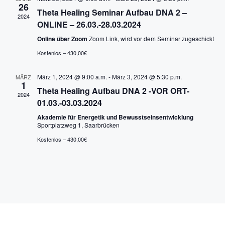
n
a
26
m
Theta Healing Seminar Aufbau DNA 2 –
s
2024
n
w
ONLINE – 26.03.-28.03.2024
t
ä
Online über Zoom
Zoom Link, wird vor dem Seminar zugeschickt
s
a
h
Kostenlos – 430,00€
l
l
t
e
t
März 1, 2024 @ 9:00 a.m.
-
März 3, 2024 @ 5:30 p.m.
MÄRZ
a
n
1
u
Theta Healing Aufbau DNA 2 -VOR ORT-
.
2024
l
n
01.03.-03.03.2024
g
Akademie für Energetik und Bewusstseinsentwicklung
t
Sportplatzweg 1, Saarbrücken
A
u
Kostenlos – 430,00€
n
n
s
i
g
c
e
h
n
t